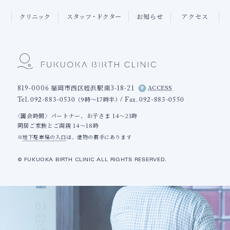
クリニック
スタッフ
・
ドクター
お知らせ
アクセス
819-0006 福岡市西区姪浜駅南3-18-21
ACCESS
（9時〜17時半）
Tel. 092-883-0530
/ Fax. 092-883-0550
〈面会時間〉パートナー、お子さま 14〜21時
同居ご家族とご両親 14〜18時
※
地下駐車場の入口
は、建物の裏手にあります
© FUKUOKA BIRTH CLINIC ALL RIGHTS RESERVED.